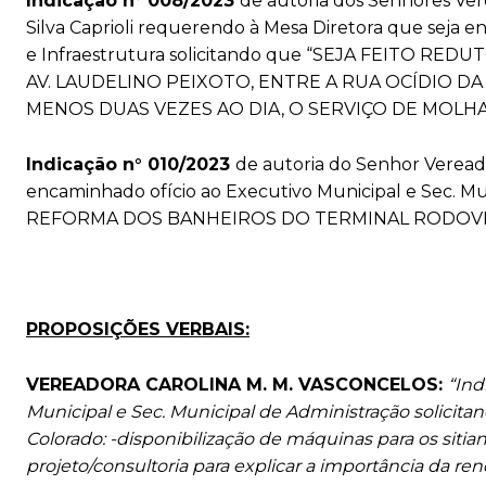
Indicação n° 008/2023
de autoria dos Senhores Vere
Silva Caprioli requerendo à Mesa Diretora que seja e
e Infraestrutura solicitando que “SEJA FEITO 
AV. LAUDELINO PEIXOTO, ENTRE A RUA OCÍDIO DA 
MENOS DUAS VEZES AO DIA, O SERVIÇO DE MOLHA
Indicação n° 010/2023
de autoria do Senhor Veread
encaminhado ofício ao Executivo Municipal e Sec. Mun
REFORMA DOS BANHEIROS DO TERMINAL RODOVIÁ
PROPOSIÇÕES VERBAIS:
VEREADORA CAROLINA M. M. VASCONCELOS:
“Ind
Municipal e Sec. Municipal de Administração solici
Colorado: -disponibilização de máquinas para os sitia
projeto/consultoria para explicar a importância da 