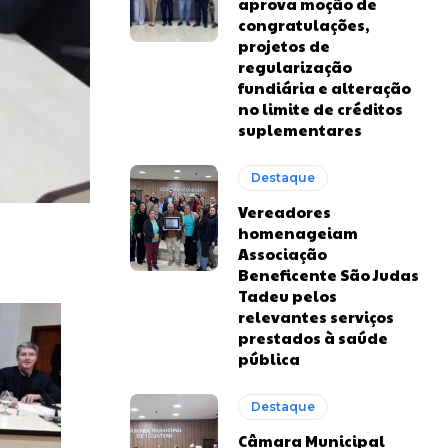
aprova moção de
congratulações,
projetos de
regularização
fundiária e alteração
no limite de créditos
suplementares
Destaque
Vereadores
homenageiam
Associação
Beneficente São Judas
Tadeu pelos
relevantes serviços
prestados à saúde
pública
Destaque
Câmara Municipal