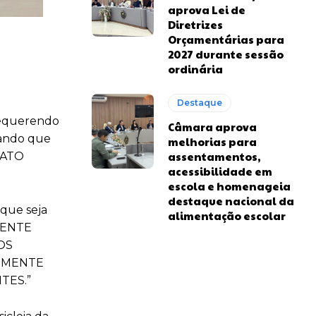
aprova Lei de
Diretrizes
Orçamentárias para
2027 durante sessão
ordinária
Destaque
 requerendo
Câmara aprova
tando que
melhorias para
assentamentos,
LATO
acessibilidade em
escola e homenageia
destaque nacional da
que seja
alimentação escolar
DENTE
OS
EMENTE
TES.”