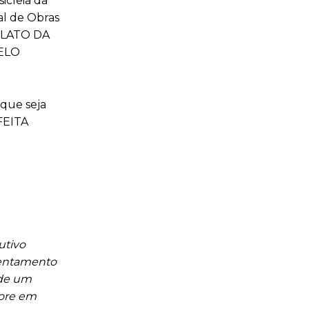
icleia da
al de Obras
FLATO DA
PELO
que seja
 FEITA
utivo
sentamento
 de um
vore em