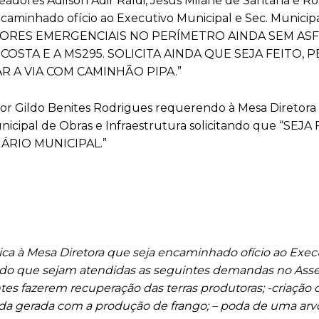
adores Adilson Adir Raldi, Jesus Milane de Santana e Ros
ncaminhado ofício ao Executivo Municipal e Sec. Municip
REDUTORES EMERGENCIAIS NO PERÍMETRO AINDA SEM AS
COSTA E A MS295. SOLICITA AINDA QUE SEJA FEITO, 
R A VIA COM CAMINHÃO PIPA.”
or Gildo Benites Rodrigues requerendo à Mesa Diretora 
icipal de Obras e Infraestrutura solicitando que “SEJA
RIO MUNICIPAL.”
ica à Mesa Diretora que seja encaminhado ofício ao Exec
tando que sejam atendidas as seguintes demandas no As
ntes fazerem recuperação das terras produtoras; -criação
renda gerada com a produção de frango; – poda de uma ar