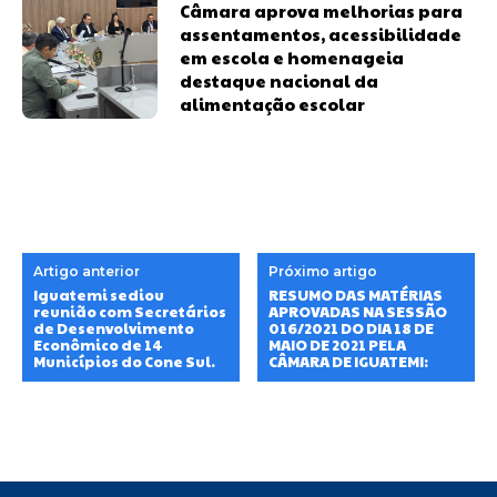
Câmara aprova melhorias para
assentamentos, acessibilidade
em escola e homenageia
destaque nacional da
alimentação escolar
Artigo anterior
Próximo artigo
Iguatemi sediou
RESUMO DAS MATÉRIAS
reunião com Secretários
APROVADAS NA SESSÃO
de Desenvolvimento
016/2021 DO DIA 18 DE
Econômico de 14
MAIO DE 2021 PELA
Municípios do Cone Sul.
CÂMARA DE IGUATEMI: