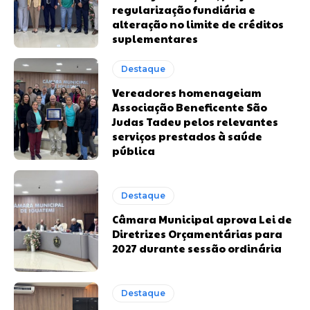
regularização fundiária e
alteração no limite de créditos
suplementares
Destaque
Vereadores homenageiam
Associação Beneficente São
Judas Tadeu pelos relevantes
serviços prestados à saúde
pública
Destaque
Câmara Municipal aprova Lei de
Diretrizes Orçamentárias para
2027 durante sessão ordinária
Destaque